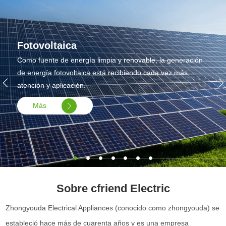
Fotovoltaica
Como fuente de energía limpia y renovable, la generación
de energía fotovoltaica está recibiendo cada vez más
atención y aplicación.
Más
Sobre cfriend Electric
Zhongyouda Electrical Appliances (conocido como zhongyouda) se
estableció hace más de cuarenta años y es una empresa