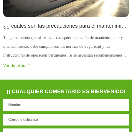
¿¿ cuáles son las precauciones para el mantenimiento y mantenimiento de fusibles de alta y baja tensión?
Tenga en cuenta que al realizar cualquier operación de mantenimiento y
mantenimiento, debe cumplir con las normas de Seguridad y las
instrucciones de operación pertinentes. Si se necesitan recomendaciones de
mantenimiento y mantenimiento más específicas, consulte el Manual de
Ver detalles
uso de fusibles o consulte a un profesional...
¡¡ CUALQUIER COMENTARIO ES BIENVENIDO!