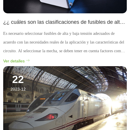
¿¿ cuáles son las clasificaciones de fusibles de alta tensión y fusibles de baja tensión?
Es necesario seleccionar fusibles de alta y baja tensión adecuados de
acuerdo con las necesidades reales de la aplicación y las características del
circuito. Al seleccionar la mecha, se deben tener en cuenta factores como
la tensión nominal, la corriente nominal, la capacidad de fusión y el
Ver detalles
método de instalación. Espe...
22
2023-12