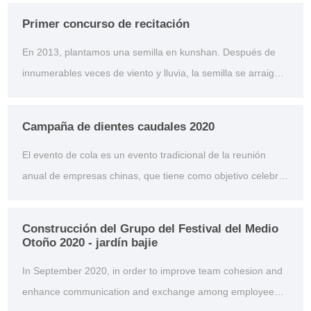
internacional, cerró con éxito en el nuevo Centro
Primer concurso de recitación
Internacional de exposiciones de shanghai. Este año hay
En 2013, plantamos una semilla en kunshan. Después de
hasta 1.800 expositores, co...
innumerables veces de viento y lluvia, la semilla se arraigó y
germinó, creció lentamente y creció alto. Los amigos aquí
presentes han sido testigos de la transformación de esta
Campaña de dientes caudales 2020
semilla y de la exitosa implementación de nuestro primer
El evento de cola es un evento tradicional de la reunión
plan quinquenal. Ahora nos enfr...
anual de empresas chinas, que tiene como objetivo celebrar
el año nuevo y agradecer a los empleados su arduo trabajo
durante todo el año. En enero de 2021, la compañía celebró
Construcción del Grupo del Festival del Medio
un evento de cola en la Sede de kunshan, que involucró
Otoño 2020 - jardín bajie
varios eventos, como tira y aflo...
In September 2020, in order to improve team cohesion and
enhance communication and exchange among employees,