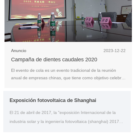
Anuncio
2023-12-22
Campaña de dientes caudales 2020
El evento de cola es un evento tradicional de la reunión
anual de empresas chinas, que tiene como objetivo celebrar
el año nuevo y agradecer a los empleados su arduo trabajo
durante todo el año. En enero de 2021, la compañía celebró
Exposición fotovoltaica de Shanghai
un evento de cola en la Sede de kunshan, que involucró
varios eventos, como tira y aflo...
El 21 de abril de 2017, la "exposición Internacional de la
industria solar y la ingeniería fotovoltaica (shanghai) 2017",
la más influyente, profesional y a gran escala a nivel