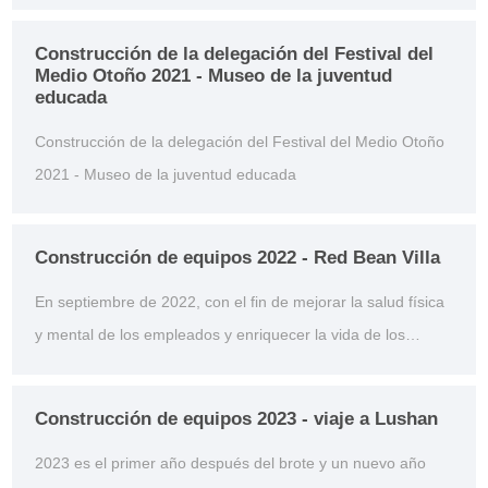
the company organized the first outdoor team building
activity in Kunshan Bajie Park. The activity involves outdoor
Construcción de la delegación del Festival del
expansion training, group games, etc., and the response is
Medio Otoño 2021 - Museo de la juventud
educada
enthusiastic. Through this activity,...
Construcción de la delegación del Festival del Medio Otoño
2021 - Museo de la juventud educada
Construcción de equipos 2022 - Red Bean Villa
En septiembre de 2022, con el fin de mejorar la salud física
y mental de los empleados y enriquecer la vida de los
empleados, se celebró la segunda actividad de formación
de equipos al aire libre en Kunshan red Bean villa. Las
Construcción de equipos 2023 - viaje a Lushan
actividades involucran deportes competitivos y barbacoas y
2023 es el primer año después del brote y un nuevo año
otros aspectos. A través de este e...