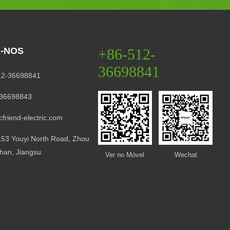
-NOS
+86-512-
36698841
2-36698841
36698843
riend-electric.com
53 Youyi North Road, Zhou
han, Jiangsu.
Ver no Móvel
Wechat