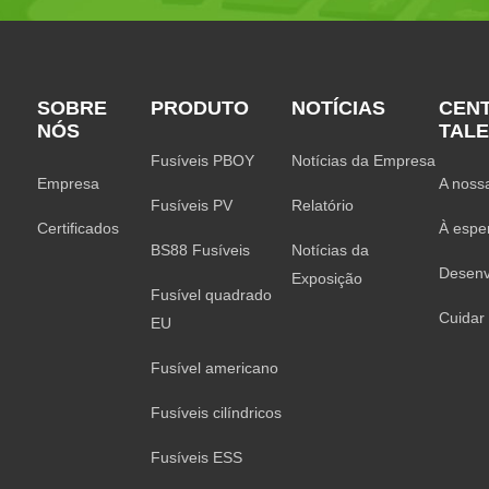
SOBRE
PRODUTO
NOTÍCIAS
CEN
NÓS
TAL
Fusíveis PBOY
Notícias da Empresa
Empresa
A noss
Fusíveis PV
Relatório
Certificados
À espe
BS88 Fusíveis
Notícias da
Desenv
Exposição
Fusível quadrado
Cuidar
EU
Fusível americano
Fusíveis cilíndricos
Fusíveis ESS