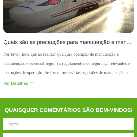
Quais são as precauções para manutenção e manutenção de fusíveis de alta e baixa tensão?
Por favor, note que ao realizar qualquer operação de manutenção e
manutenção, é essencial seguir os regulamentos de segurança relevantes e
instruções de operação. Se forem necessárias sugestões de manutenção e
manutenção mais específicas, consulte o manual do usuário do fusível ou
Ver Detalhes
consulte um profissional.
QUAISQUER COMENTÁRIOS SÃO BEM-VINDOS!