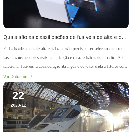
Quais são as classificações de fusíveis de alta e baixa tensão?
Fusíveis adequados de alta e baixa tensão precisam ser selecionados com
base nas necessidades reais de aplicação e características do circuito. Ao
selecionar fusíveis, a consideração abrangente deve ser dada a fatores como
tensão nominal, corrente nominal, capacidade de fusão e método de
Ver Detalhes
instalação. Espero que as resp...
22
2023-12