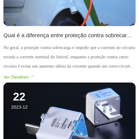
Qual é a diferença entre proteção contra sobrecarga e proteção contra curto-circuito de fusíveis de alta e baixa tensão?
No geral, a proteção contra sobrecarga é impedir que a corrente no circuito
exceda a corrente nominal do fusível, enquanto a proteção contra curto-
circuito é evitar um aumento súbito da corrente quando um curto-circuito
ocorre no circuito, protegendo a operação segura de equipamentos elétricos
Ver Detalhes
e circuitos. Ambos os mét...
22
2023-12