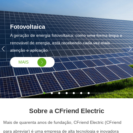
Fotovoltaica
A geração de energia fotovoltaica, como uma forma limpa e
renovável de energia, está recebendo cada vez mais
atenção e aplicação.
MAIS
Sobre a CFriend Electric
Mais de quarenta anos de fundação, CFriend Electric (CFriend
para abreviar) é uma empresa de alta tecnologia e inovadora